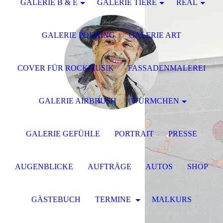
GALERIE B & E
GALERIE TIERE
REAL
GALERIE POURING
GALERIE ART
COVER FÜR ROCKMUSIK
FASSADENMALEREI
GALERIE AIRBRUSH
WÜRMCHEN
GALERIE GEFÜHLE
PORTRAIT
PRESSE
AUGENBLICKE
AUFTRÄGE
AUTOS
SHOP
GÄSTEBUCH
TERMINE
MALKURS