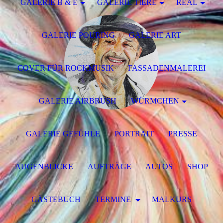
GALERIE B & E
GALERIE TIERE
REAL
GALERIE POURING
GALERIE ART
COVER FÜR ROCKMUSIK
FASSADENMALEREI
GALERIE AIRBRUSH
WÜRMCHEN
GALERIE GEFÜHLE
PORTRAIT
PRESSE
AUGENBLICKE
AUFTRÄGE
AUTOS
SHOP
GÄSTEBUCH
TERMINE
MALKURS